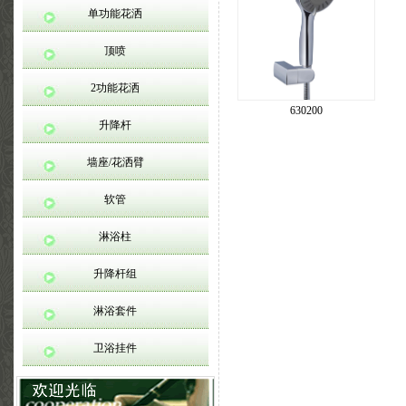
单功能花洒
顶喷
2功能花洒
630200
升降杆
墙座/花洒臂
软管
淋浴柱
升降杆组
淋浴套件
卫浴挂件