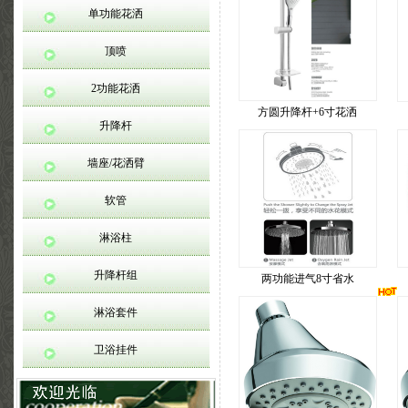
单功能花洒
顶喷
2功能花洒
方圆升降杆+6寸花洒
升降杆
墙座/花洒臂
软管
淋浴柱
升降杆组
两功能进气8寸省水
淋浴套件
卫浴挂件